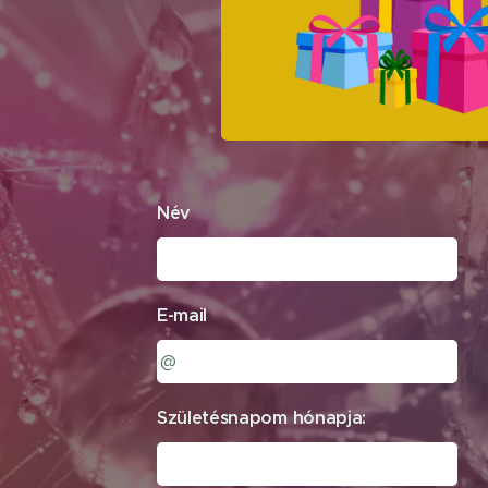
Név
E-mail
Születésnapom hónapja: