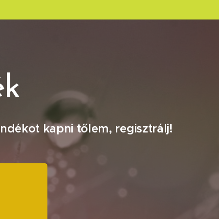
ék
ndékot kapni tőlem, regisztrálj!