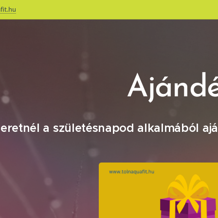
fit.hu
Ajánd
eretnél a születésnapod alkalmából ajá