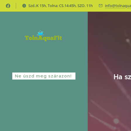
Szd.:K 15h, Tolna: CS.14:45h, SZO. 11h
info@tolnaqua
Ha sz
Ne úszd meg szárazon!