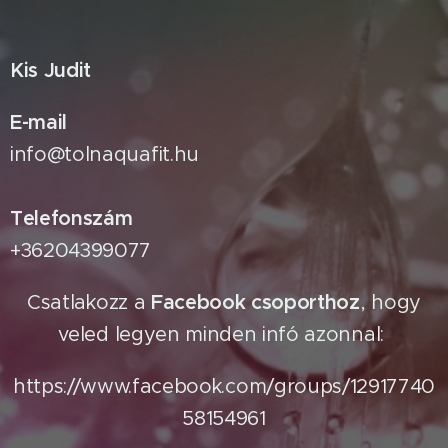
Kis Judit
E-mail
info@tolnaquafit.hu
Telefonszám
+36204399077
Csatlakozz a
Facebook csoporthoz
, hogy
veled legyen minden infó azonnal:
https://www.facebook.com/groups/12917740
58154961