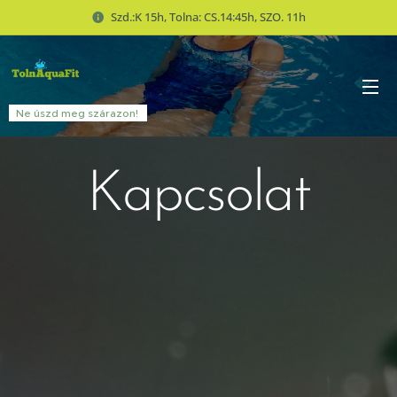
Szd.:K 15h, Tolna: CS.14:45h, SZO. 11h
Ne úszd meg szárazon!
Kapcsolat