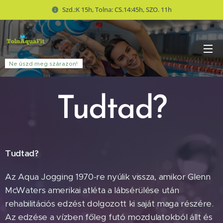
Szd.:K 15h, Tolna: CS.14:45h, SZO. 11h
Ne úszd meg szárazon!
Tudtad?
Tudtad?
Az Aqua Jogging 1970-re nyúlik vissza, amikor Glenn
McWaters amerikai atléta a lábsérülése után
rehabilitációs edzést dolgozott ki saját maga részére.
Az edzése a vízben főleg futó mozdulatokból állt és