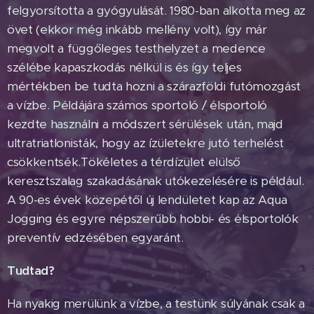
felgyorsította a gyógyulását. 1980-ban alkotta meg az
övet (ekkor még inkább mellény volt), így már
megvolt a függőleges testhelyzet a medence
szélébe kapaszkodás nélkül is és így teljes
mértékben be tudta hozni a szárazföldi futómozgást
a vízbe. Példájára számos sportoló / élsportoló
kezdte használni a módszert sérülések után, majd
ultratriatlonisták, hogy az ízületekre jutó terhelést
csökkentsék.Tökéletes a térdízület elülső
keresztszalag szakadásának utókezelésére is például.
A 90-es évek közepétől új lendületet kap az Aqua
Jogging és egyre népszerűbb hobbi- és élsportolók
preventív edzésében egyaránt.
Tudtad?
Ha nyakig merülünk a vízbe, a testünk súlyának csak a